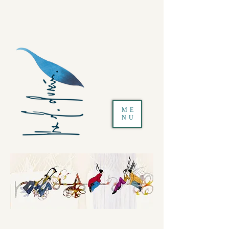
ME
NU